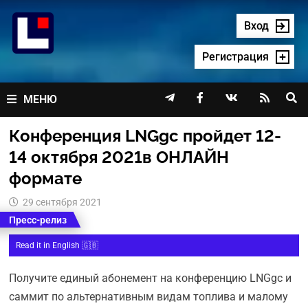
Перейти
к
Вход
содержимому
Регистрация




МЕНЮ
Конференция LNGgc пройдет 12-
14 октября 2021в ОНЛАЙН
формате
29 сентября 2021
Пресс-релиз
Read it in English 🇬🇧
Получите единый абонемент на конференцию LNGgc и
саммит по альтернативным видам топлива и малому