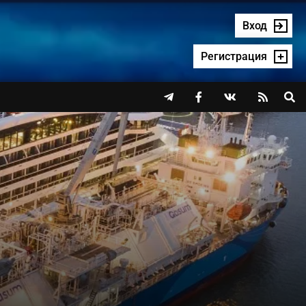
Вход
Регистрация



