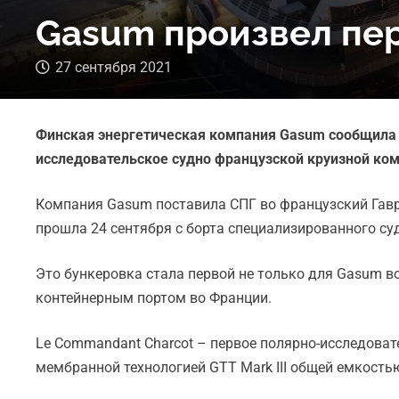
Gasum произвел пе
27 сентября 2021
Финская энергетическая компания Gasum сообщила о
исследовательское судно французской круизной ком
Компания Gasum поставила СПГ во французский Гавр
прошла 24 сентября с борта специализированного суд
Это бункеровка стала первой не только для Gasum в
контейнерным портом во Франции.
Le Commandant Charcot – первое полярно-исследова
мембранной технологией GTT Mark III общей емкость