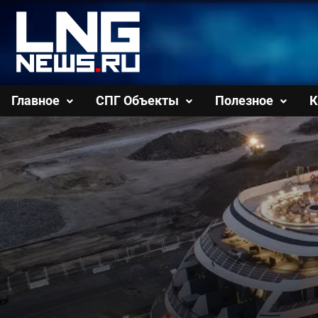
Перейти
к
содержимому
Главное
СПГ Объекты
Полезное
К