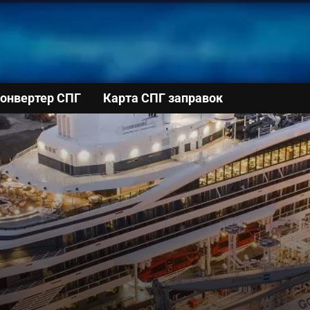
онвертер СПГ
Карта СПГ заправок