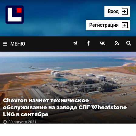
Перейти
к
Вход
содержимому
Регистрация




МЕНЮ
Chevron начнет техническое
обслуживание на заводе СПГ Wheatstone
LNG в сентябре
30 августа 2021