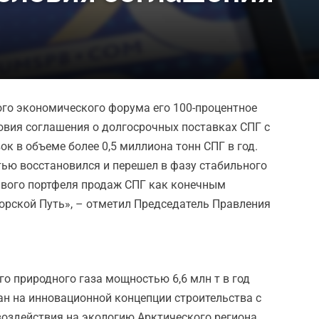
го экономического форума его 100-процентное
ловия соглашения о долгосрочных поставках СПГ с
к в объеме более 0,5 миллиона тонн СПГ в год.
тью восстановился и перешел в фазу стабильного
ивого портфеля продаж СПГ как конечным
орской Путь», – отметил Председатель Правления
го природного газа мощностью 6,6 млн т в год
ван на инновационной концепции строительства с
воздействия на экологию Арктического региона