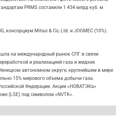
тандартам PRMS составили 1 434 млрд куб. м
G, консорциум Mitsui & Co, Ltd. и JOGMEC (10%).
ышла на международный рынок СПГ в связи
ереработкой и реализацией газа и жидких
Ненецком автономном округе, крупнейшем в мире
тельно 15% мирового объема добычи газа.
Российской Федерации. Акции «НОВАТЭКа»
рже (LSE) под символом «NVTK».