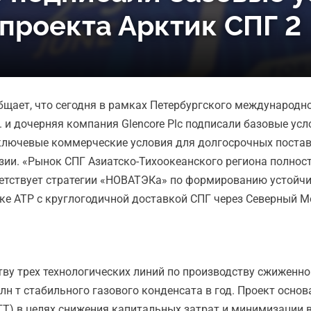
 проекта Арктик СПГ 2
ает, что сегодня в рамках Петербургского международно
d. и дочерняя компания Glencore Plc подписали базовые ус
ключевые коммерческие условия для долгосрочных поставо
зии. «Рынок СПГ Азиатско-Тихоокеанского региона полнос
ветствует стратегии «НОВАТЭКа» по формированию устойч
ке АТР с круглогодичной доставкой СПГ через Северный М
тву трех технологических линий по производству сжиженно
лн т стабильного газового конденсата в год. Проект осно
ГТ) в целях снижения капитальных затрат и минимизации 