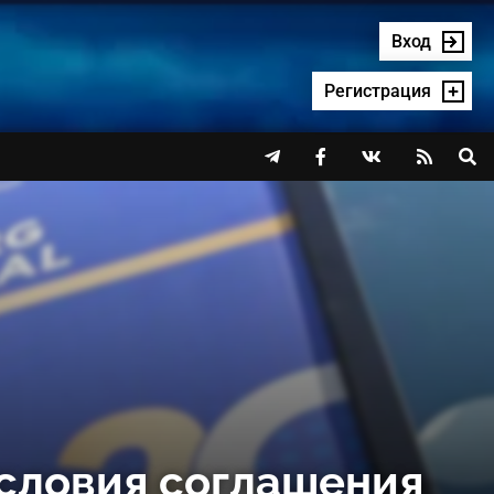
Вход
Регистрация




условия соглашения