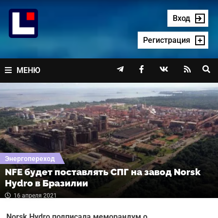
Перейти
к
Вход
содержимому
Регистрация




МЕНЮ
Энергопереход
NFE будет поставлять СПГ на завод Norsk
Hydro в Бразилии
16 апреля 2021
Norsk
Hydro подписала меморандум о