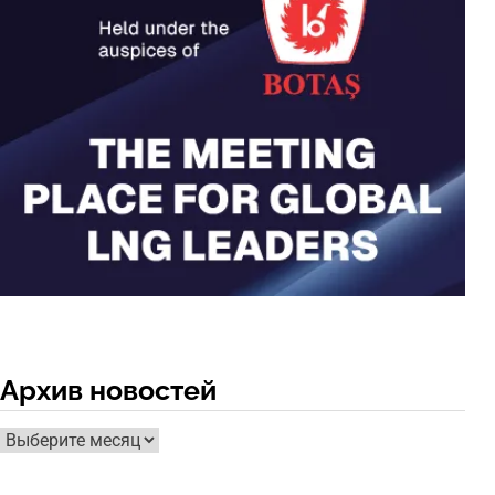
Архив новостей
Архив
новостей