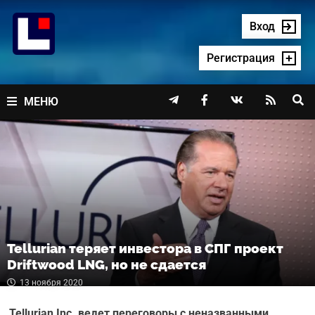
Перейти
к
Вход
содержимому
Регистрация




МЕНЮ
Tellurian теряет инвестора в СПГ проект
Driftwood LNG, но не сдается
13 ноября 2020
Tellurian Inc. ведет переговоры с неназванными