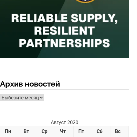
Архив новостей
Архив
новостей
Август 2020
Пн
Вт
Ср
Чт
Пт
Сб
Вс