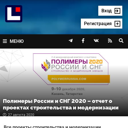
Перейти
к
Вход
содержимому
Регистрация




МЕНЮ
Полимеры России и СНГ 2020 – отчет о
проектах строительства и модернизации
27 августа 2020
Все проекты строительства и модернизации