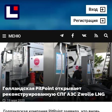
Перейти
к
Вход
содержимому
Регистрация




МЕНЮ
Голландская PitPoint открывает
реконструированную СПГ АЗС Zwolle LNG
19 мая 2020
Голландская компания PitPoint заявила, что вновь