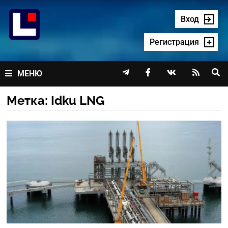
Перейти
к
Вход
содержимому
Регистрация




МЕНЮ
Метка:
Idku LNG