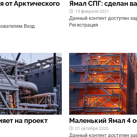
я от Арктического
Ямал СПГ: сделан в
15 февраля 2021
Данный контент доступен з
Регистрация
зователям Вход
ияет на проект
Маленький Ямал 4 
01 октября 2020
Данный контент доступен з