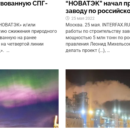
вованную СПГ-
“НОВАТЭК” начал п
заводу по российск
25 мая 2022
«НОВАТЭК» и/или
Москва. 25 мая. INTERFAX.R
огию сжижения природного
работы по строительству за
ванную на ранее
мощностью 5 млн тонн по ро
на четвертой линии
правления Леонид Михельсон
д». …
делать проект (…), …