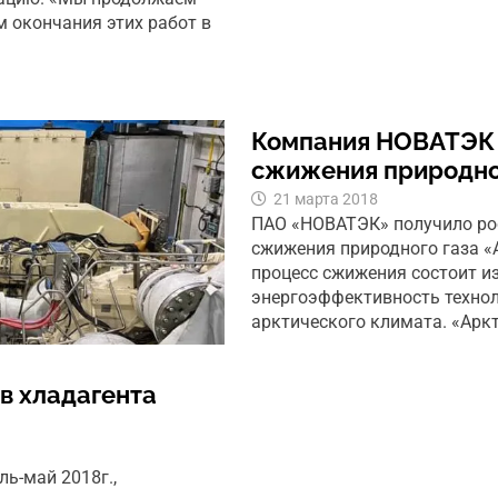
м окончания этих работ в
Компания НОВАТЭК 
сжижения природно
21 марта 2018
ПAO «НОВАТЭК» получило ро
сжижения природного газа «
процесс сжижения состоит и
энергоэффективность технол
арктического климата. «Арк
в хладагента
ль-май 2018г.,