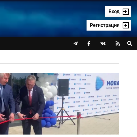
Вход
Регистрация



