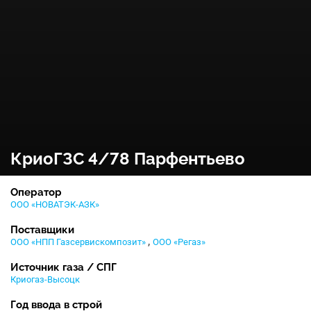
КриоГЗС 4/78 Парфентьево
Оператор
ООО «НОВАТЭК-АЗК»
Поставщики
,
ООО «НПП Газсервискомпозит»
ООО «Регаз»
Источник газа / СПГ
Криогаз-Высоцк
Год ввода в строй