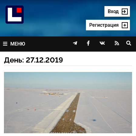
Перейти
к
Вход
содержимому
Регистрация




МЕНЮ
День:
27.12.2019