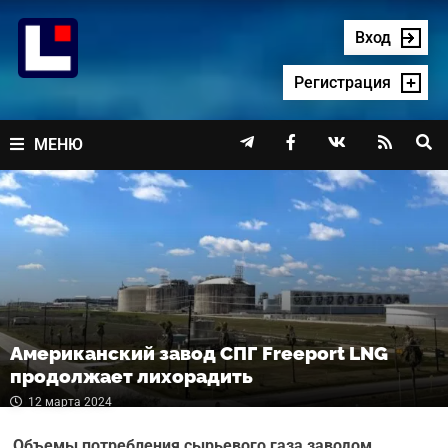
Перейти
к
Вход
содержимому
Регистрация




МЕНЮ
Американский завод СПГ Freeport LNG
продолжает лихорадить
12 марта 2024
Объемы потребления сырьевого газа заводом