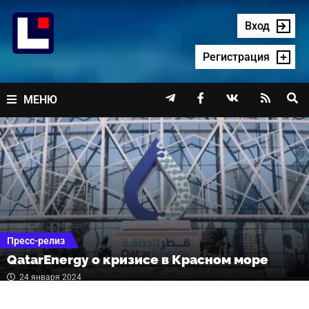
Перейти
к
Вход
содержимому
Регистрация




МЕНЮ
Пресс-релиз
QatarEnergy о кризисе в Красном море
24 января 2024