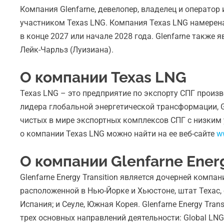
Компания Glenfarne, девелопер, владелец и операт
участником Texas LNG. Компания Texas LNG намерена
в конце 2027 или начале 2028 года. Glenfarne также
Лейк-Чарльз (Луизиана).
О компании Texas LNG
Texas LNG – это предприятие по экспорту СПГ произв
лидера глобальной энергетической трансформации, Gl
чистых в мире экспортных комплексов СПГ с низки
о компании Texas LNG можно найти на ее веб-сайте
w
О компании Glenfarne Energ
Glenfarne Energy Transition является дочерней компа
расположенной в Нью-Йорке и Хьюстоне, штат Техас, с
Испания; и Сеуле, Южная Корея. Glenfarne Energy Tr
трех основных направлений деятельности: Global LNG 