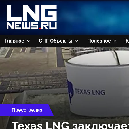
Перейти
к
содержимому
Главное
СПГ Объекты
Полезное
К
Пресс-релиз
Texas LNG заключает