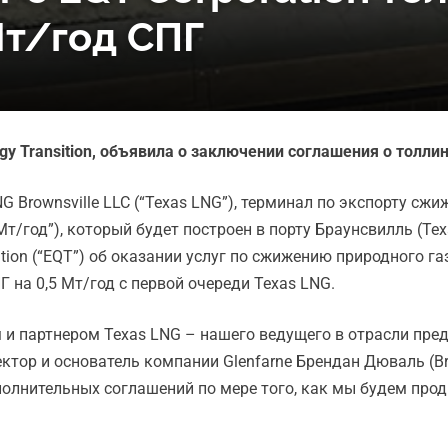
Мт/год СПГ
y Transition, объявила о заключении соглашения о толли
LNG Brownsville LLC (“Texas LNG”), терминал по экспорту сж
/год”), который будет построен в порту Браунсвилль (Техас
ration (“EQT”) об оказании услуг по сжижению природного 
 на 0,5 Мт/год с первой очереди Texas LNG.
 и партнером Texas LNG – нашего ведущего в отрасли пр
тор и основатель компании Glenfarne Брендан Дюваль (Bren
олнительных соглашений по мере того, как мы будем прод