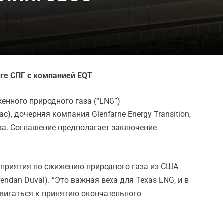
нге СПГ с компанией EQT
иженного природного газа (“LNG”)
), дочерняя компания Glenfarne Energy Transition,
газа. Соглашение предполагает заключение
едприятия по сжижению природного газа из США
dan Duval). “Это важная веха для Texas LNG, и в
вигаться к принятию окончательного