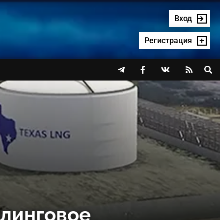
Вход
Регистрация




ллинговое