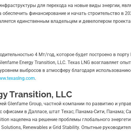
ор инфраструктуры для перехода на новые виды энергии, 
 обеспечить финансирование и начать строительство в 20
 является единственным владельцем и девелопером проекта
одительностью 4 Мт/год, которое будет построено в порту
enfarne Energy Transition, LLC. Texas LNG возглавляет оп
м уровнем выбросов в атмосферу благодаря использован
ww.texaslng.com
.
y Transition, LLC
нией Glenfarne Group, частной компании по развитию и упр
 офисами в Далласе, штат Техас; Панама-Сити, Панама; Сан
ansition нацелена на решение проблемы глобального энерге
Solutions, Renewables и Grid Stability. Опытные руководи