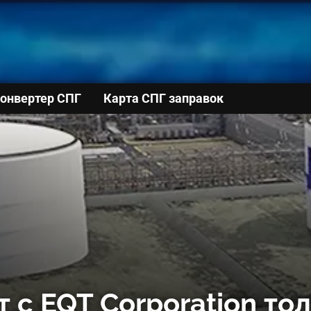
онвертер СПГ
Карта СПГ заправок
 с EQT Corporation то