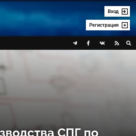
Вход
Регистрация




зводства СПГ по