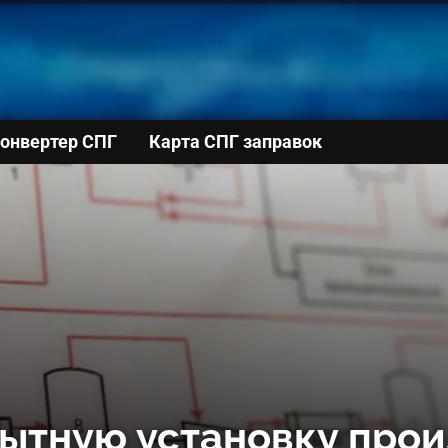
онвертер СПГ
Карта СПГ заправок
пытную установку прои