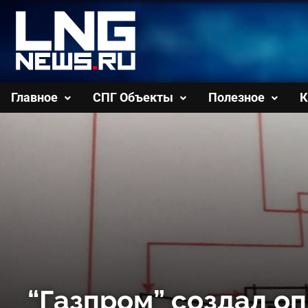
Перейти
к
содержимому
Главное
СПГ Объекты
Полезное
К
“Газпром” создал о