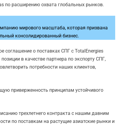
Gas по расширению охвата глобальных рынков.
омпанию мирового масштаба, которая призвана
альный консолидированный бизнес.
 соглашение о поставках СПГ с TotalEnergies
позиции в качестве партнера по экспорту СПГ,
овлетворить потребности наших клиентов,
 общую приверженность принципам устойчивого
дписанию трехлетнего контракта с нашим давним
ости по поставкам на растущие азиатские рынки и