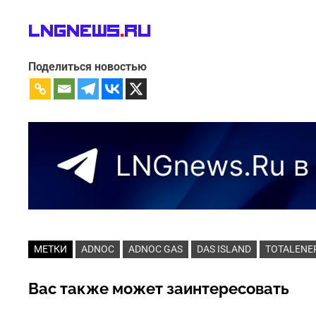
LNGnews
.
Ru
Поделиться новостью
МЕТКИ
ADNOC
ADNOC GAS
DAS ISLAND
TOTALENE
Вас также может заинтересовать