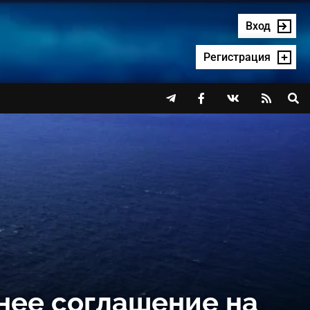
Вход
Регистрация




тнее соглашение на