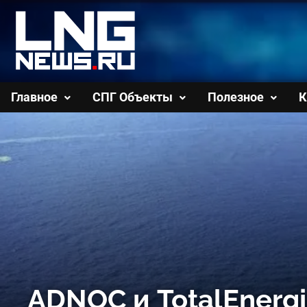
Перейти
к
содержимому
Главное
СПГ Объекты
Полезное
К
ADNOC и TotalEnerg