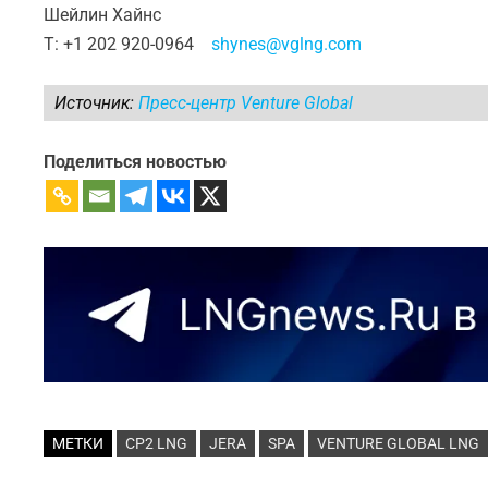
Шейлин Хайнс
Т: +1 202 920-0964
shynes@vglng.com
Источник:
Пресс-центр Venture Global
Поделиться новостью
МЕТКИ
CP2 LNG
JERA
SPA
VENTURE GLOBAL LNG