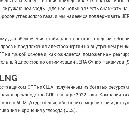
абель (Mike Sabel). “Япония придерживается прагматичног
ны окружающей среды. Для нас большая честь снабжать на
осов углекислого газа, и мы надеемся поддерживать JERA 
тому для обеспечения стабильных поставок энергии в Япо
спроса и предложения электроэнергии на внутреннем рынке
ПГ на гибкой основе и, как ожидается, поможет нам реаги
ительный директор по оптимизации JERA Сунао Накамура (
 LNG
поставщиком СПГ из США, полученным из богатых ресурса
s, начал производство СПГ в январе 2022 года. Компания т
стью 60 Мт/год, с целью обеспечить мир чистой и доступ
ивания и хранения углерода (CCS).