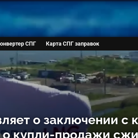
онвертер СПГ
Карта СПГ заправок
вляет о заключении с
я о купли-продажи сж