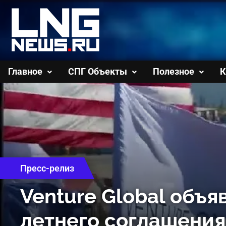
Перейти
к
содержимому
Главное
СПГ Объекты
Полезное
К
Пресс-релиз
Venture Global объя
летнего соглашени