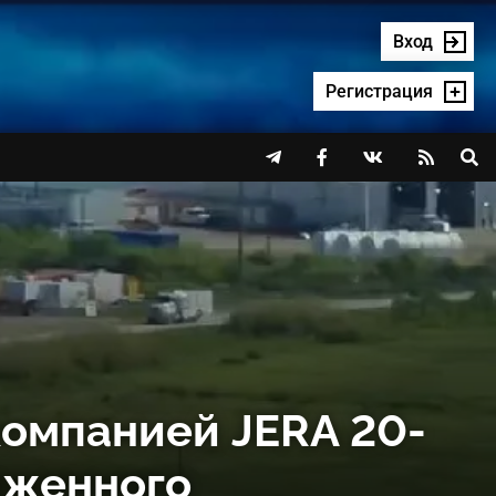
Вход
Регистрация




 компанией JERA 20-
иженного