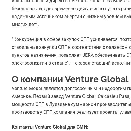
исполнительный директор Venture Global LNG Майк С
безопасности, одновременно двигаясь по пути охра
надежным источником энергии с низким уровнем выбр
многих лет”.
“Конкуренция в сфере закупок СПГ усиливается, поэ
стабильные закупки СПГ в соответствии с балансом 
пунктов назначения, позволяет JERA обеспечивать С
электроэнергии в стране”, – сказал старший исполн
О компании Venture Global
Venture Global является долгосрочным и недорогим 
Америке. Первый завод Venture Global, Calcasieu Pas
мощности СПГ в Луизиане суммарной производительно
производству СПГ компания реализует проекты улавл
Контакты Venture Global для СМИ: