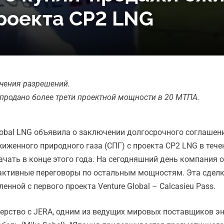
проекта CP2 LNG
учения разрешений.
продано более трети проектной мощности в 20 МТПА.
lobal LNG объявила о заключении долгосрочного соглашен
 сжиженного природного газа (СПГ) с проекта CP2 LNG в теч
 начать в конце этого года. На сегодняшний день компания
я активные переговоры по остальным мощностям. Эта сдел
енной с первого проекта Venture Global – Calcasieu Pass.
нерство с JERA, одним из ведущих мировых поставщиков эн