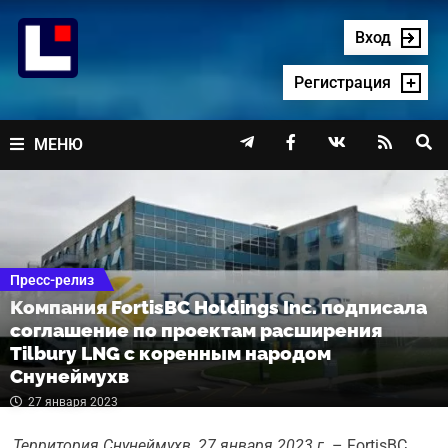
Перейти
к
Вход
содержимому
Регистрация




МЕНЮ
Пресс-релиз
Компания FortisBC Holdings Inc. подписала
соглашение по проектам расширения
Tilbury LNG с коренным народом
Снунеймухв
27 января 2023
Территория Снунеймухв, 27 января 2023 г
. – FortisBC