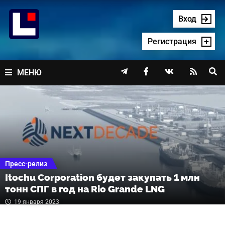
Перейти
к
Вход
содержимому
Регистрация




МЕНЮ
Пресс-релиз
Itochu Corporation будет закупать 1 млн
тонн СПГ в год на Rio Grande LNG
19 января 2023