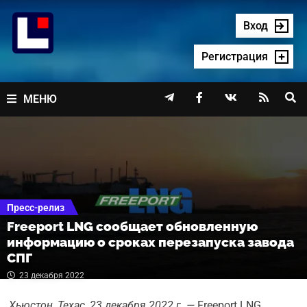
Перейти
к
Вход
содержимому
Регистрация




МЕНЮ
Пресс-релиз
Freeport LNG сообщает обновленную
информацию о сроках перезапуска завода
СПГ
23 декабря 2022
Хьюстон, Техас, 23 декабря 2022 г. —
Freeport LNG