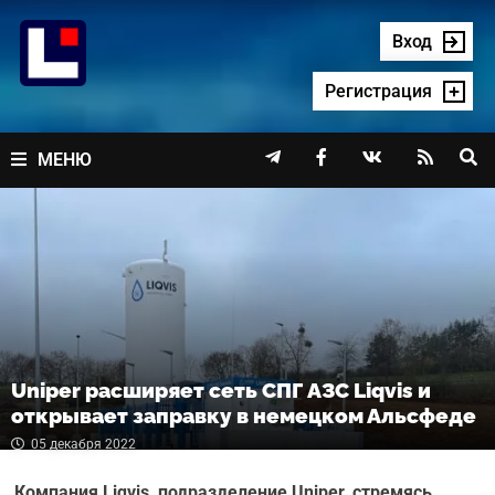
Перейти
к
Вход
содержимому
Регистрация




МЕНЮ
Uniper расширяет сеть СПГ АЗС Liqvis и
открывает заправку в немецком Альсфеде
05 декабря 2022
Компания Liqvis, подразделение Uniper, стремясь