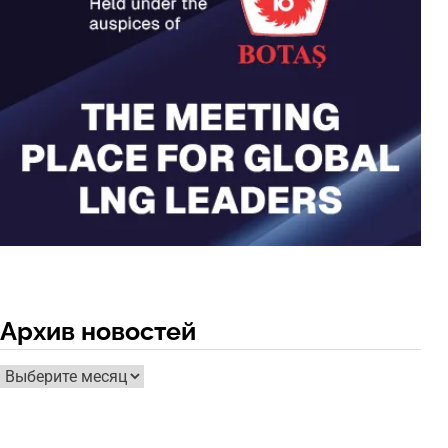
Архив новостей
Архив
новостей