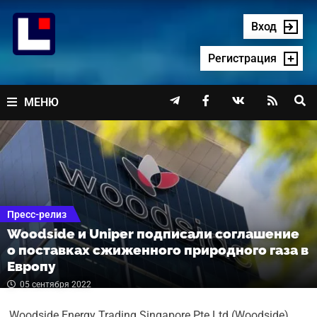
Перейти
к
Вход
содержимому
Регистрация




МЕНЮ
Пресс-релиз
Woodside и Uniper подписали соглашение
о поставках сжиженного природного газа в
Европу
05 сентября 2022
Woodside Energy Trading Singapore Pte Ltd (Woodside)