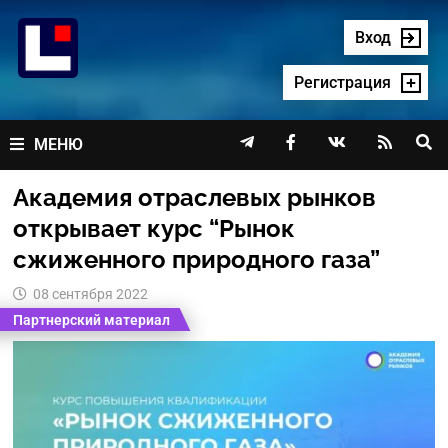
Перейти
к
Вход
содержимому
Регистрация




МЕНЮ
Академия отраслевых рынков
открывает курс “Рынок
сжиженного природного газа”
08 сентября 2022
Партнерский материал