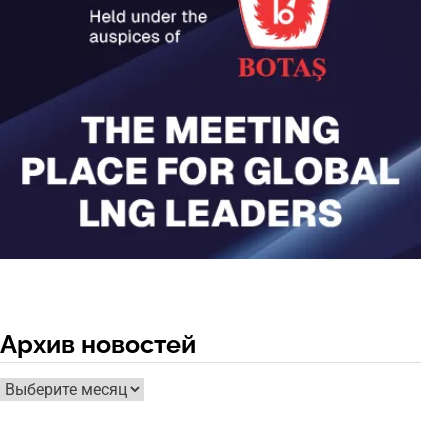
Архив новостей
Архив
новостей