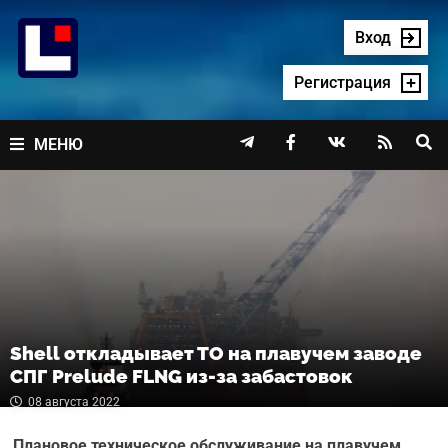
Перейти
к
Вход
содержимому
Регистрация




МЕНЮ
Shell откладывает ТО на плавучем заводе
СПГ Prelude FLNG из-за забастовок
08 августа 2022
Плановое техническое обслуживание на плавучем