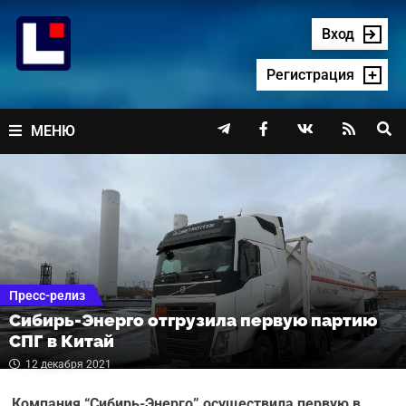
Перейти
к
Вход
содержимому
Регистрация




МЕНЮ
Пресс-релиз
Сибирь-Энерго отгрузила первую партию
СПГ в Китай
12 декабря 2021
Компания “Сибирь-Энерго” осуществила первую в