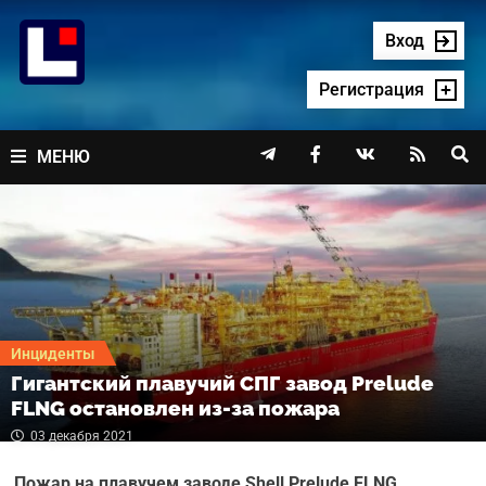
Перейти
к
Вход
содержимому
Регистрация




МЕНЮ
Инциденты
Гигантский плавучий СПГ завод Prelude
FLNG остановлен из-за пожара
03 декабря 2021
Пожар на плавучем заводе Shell Prelude FLNG,