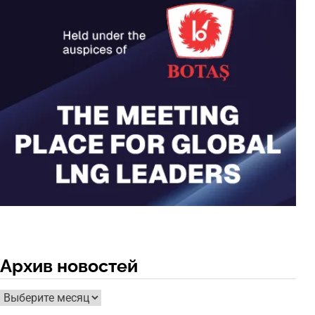
Архив новостей
Архив
новостей