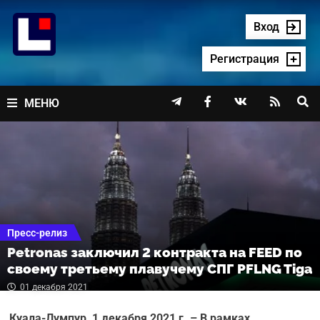
Перейти
к
Вход
содержимому
Регистрация




МЕНЮ
Пресс-релиз
Petronas заключил 2 контракта на FEED по
своему третьему плавучему СПГ PFLNG Tiga
01 декабря 2021
Куала-Лумпур, 1 декабря 2021 г. – В рамках