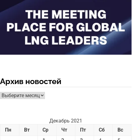
Архив новостей
Архив
новостей
Декабрь 2021
Пн
Вт
Ср
Чт
Пт
Сб
Вс