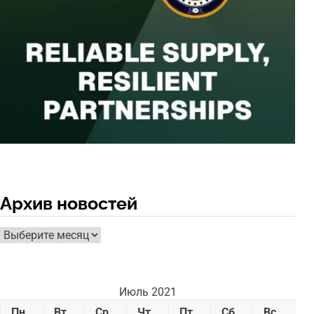
Архив новостей
Архив
новостей
Июль 2021
Пн
Вт
Ср
Чт
Пт
Сб
Вс