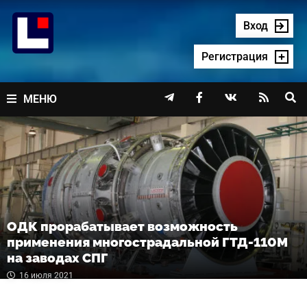
Перейти
к
Вход
содержимому
Регистрация




МЕНЮ
ОДК прорабатывает возможность
применения многострадальной ГТД-110М
на заводах СПГ
16 июля 2021