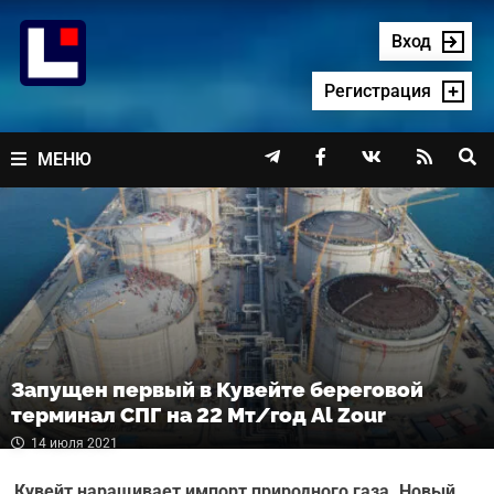
Перейти
к
Вход
содержимому
Регистрация




МЕНЮ
Запущен первый в Кувейте береговой
терминал СПГ на 22 Мт/год Al Zour
14 июля 2021
Кувейт наращивает импорт природного газа. Новый