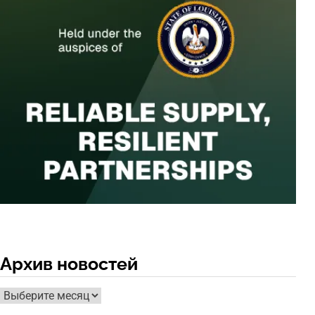
Архив новостей
Архив
новостей