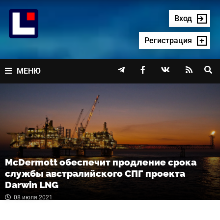
Перейти
к
Вход
содержимому
Регистрация




МЕНЮ
McDermott обеспечит продление срока
службы австралийского СПГ проекта
Darwin LNG
08 июля 2021