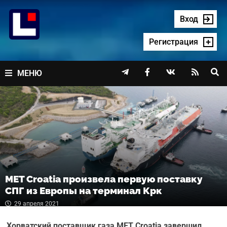
Перейти
к
Вход
содержимому
Регистрация




МЕНЮ
MET Croatia произвела первую поставку
СПГ из Европы на терминал Крк
29 апреля 2021
Хорватский поставщик газа MET Croatia завершил