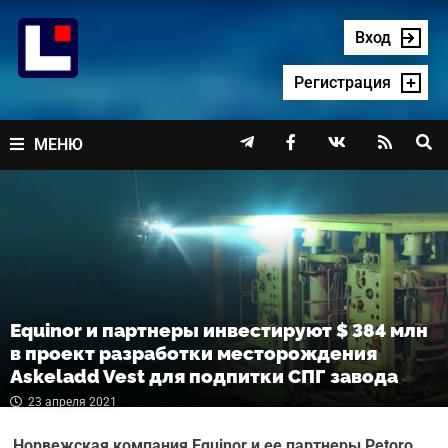
Перейти
к
Вход
содержимому
Регистрация




МЕНЮ
Equinor и партнеры инвестируют $ 384 млн
в проект разработки месторождения
Askeladd Vest для подпитки СПГ завода
23 апреля 2021
Норвежская компания Equinor и ее партнеры Petoro,