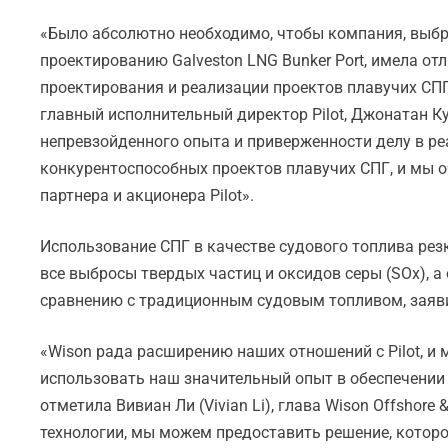
«Было абсолютно необходимо, чтобы компания, выб
проектированию Galveston LNG Bunker Port, имела о
проектирования и реализации проектов плавучих СП
главный исполнительный директор Pilot, Джонатан Ку
непревзойденного опыта и приверженности делу в р
конкурентоспособных проектов плавучих СПГ, и мы о
партнера и акционера Pilot».
Использование СПГ в качестве судового топлива рез
все выбросы твердых частиц и оксидов серы (SOx), а
сравнению с традиционным судовым топливом, заявил
«Wison рада расширению наших отношений с Pilot, и
использовать наш значительный опыт в обеспечении м
отметила Вивиан Ли (Vivian Li), глава Wison Offshore
технологии, мы можем предоставить решение, котор