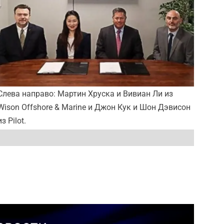
Слева направо: Мартин Хруска и Вивиан Ли из
Wison Offshore & Marine и Джон Кук и Шон Дэвисон
из Pilot.
Источник фото: Pilot LNG