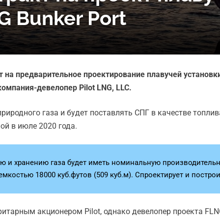
G Bunker Port
т на предварительное проектирование плавучей установки
компания-девелопер Pilot LNG, LLC.
иродного газа и будет поставлять СПГ в качестве топлива
ой в июле 2020 года.
ию и хранению газа будет иметь номинальную производительн
емкостью 18000 куб.футов (509 куб.м). Спроектирует и постр
ритарным акционером Pilot, однако девелопер проекта FLN