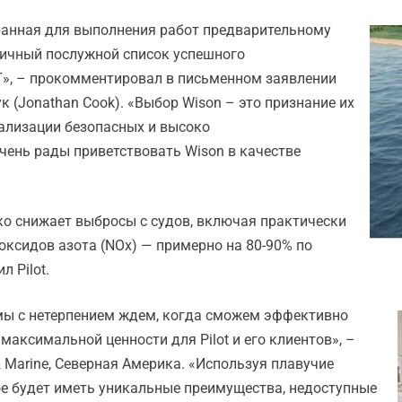
ранная для выполнения работ предварительному
тличный послужной список успешного
Г», – прокомментировал в письменном заявлении
к (Jonathan Cook). «Выбор Wison – это признание их
еализации безопасных и высоко
чень рады приветствовать Wison в качестве
ко снижает выбросы с судов, включая практически
 оксидов азота (NOx) — примерно на 80-90% по
 Pilot.
 мы с нетерпением ждем, когда сможем эффективно
аксимальной ценности для Pilot и его клиентов», –
 & Marine, Северная Америка. «Используя плавучие
ое будет иметь уникальные преимущества, недоступные