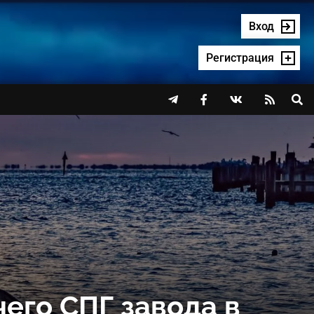
Вход
Регистрация




чего СПГ завода в