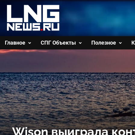
Перейти
к
содержимому
Главное
СПГ Объекты
Полезное
К
Wison выиграла конт