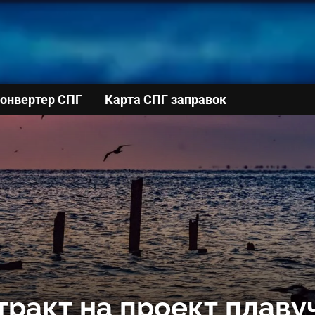
онвертер СПГ
Карта СПГ заправок
ракт на проект плаву