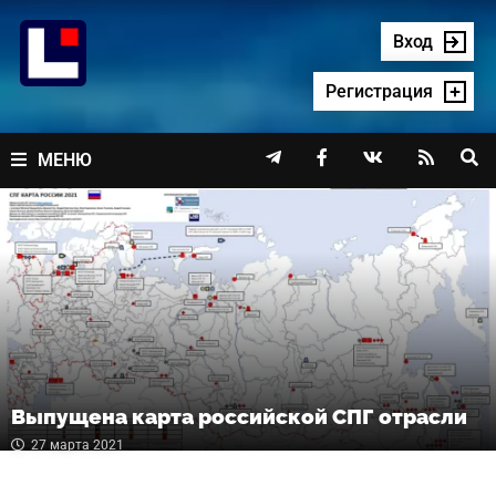
Перейти
к
Вход
содержимому
Регистрация




МЕНЮ
Выпущена карта российской СПГ отрасли
27 марта 2021