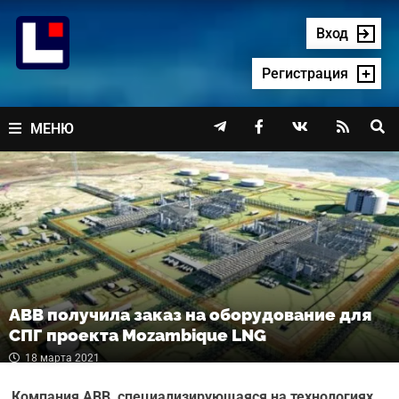
Перейти
к
Вход
содержимому
Регистрация




МЕНЮ
ABB получила заказ на оборудование для
СПГ проекта Mozambique LNG
18 марта 2021
Компания ABB, специализирующаяся на технологиях