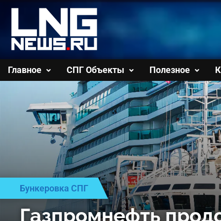
Перейти
к
содержимому
Главное
СПГ Объекты
Полезное
К
Бункеровка СПГ
Газпромнефть прод