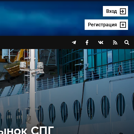
Вход
Регистрация




ынок СПГ