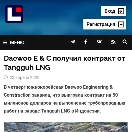
Перейти
к
Вход
содержимому
Регистрация




МЕНЮ
Daewoo E & C получил контракт от
Tangguh LNG
23 апреля 2020
В четверг южнокорейская Daewoo Engineering &
Construction заявила, что выиграла контракт на 50
миллионов долларов на выполнение трубопроводных
работ на заводе Tangguh LNG в Индонезии.