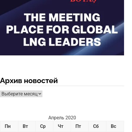
Архив новостей
Архив
новостей
Апрель 2020
Пн
Вт
Ср
Чт
Пт
Сб
Вс