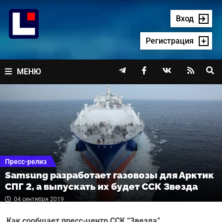
Перейти
к
Вход
содержимому
Регистрация




МЕНЮ
Пресс-релиз
Samsung разработает газовозы для Арктик
СПГ 2, а выпускать их будет ССК Звезда
04 сентября 2019
Как сообщает пресс-центр ССК “Звезда”,