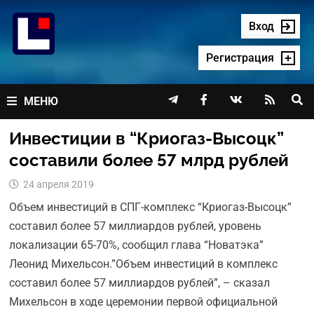
Перейти
к
Вход
содержимому
Регистрация




МЕНЮ
Инвестиции в “Криогаз-Высоцк”
составили более 57 млрд рублей
24 апреля 2019
Объем инвестиций в СПГ-комплекс “Криогаз-Высоцк”
составил более 57 миллиардов рублей, уровень
локализации 65-70%, сообщил глава “Новатэка”
Леонид Михельсон.”Объем инвестиций в комплекс
составил более 57 миллиардов рублей”, – сказал
Михельсон в ходе церемонии первой официальной