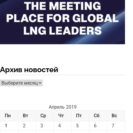
Архив новостей
Архив
новостей
Апрель 2019
Пн
Вт
Ср
Чт
Пт
Сб
Вс
1
2
3
4
5
6
7