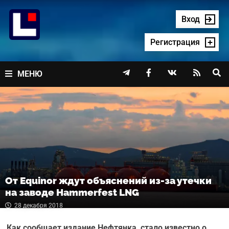
Перейти
к
Вход
содержимому
Регистрация




МЕНЮ
От Equinor ждут объяснений из-за утечки
на заводе Hammerfest LNG
28 декабря 2018
Как сообщает издание Нефтянка, стало известно о