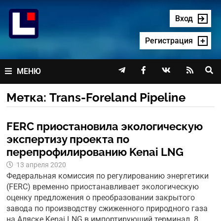
Перейти
к
Вход
содержимому
Регистрация




МЕНЮ
Метка:
Trans-Foreland Pipeline
FERC приостановила экологическую
экспертизу проекта по
перепрофилированию Kenai LNG
13 апреля 2020
Федеральная комиссия по регулированию энергетики
(FERC) временно приостанавливает экологическую
оценку предложения о преобразовании закрытого
завода по производству сжиженного природного газа
на Аляске Kenai LNG в импортирующий терминал. 8