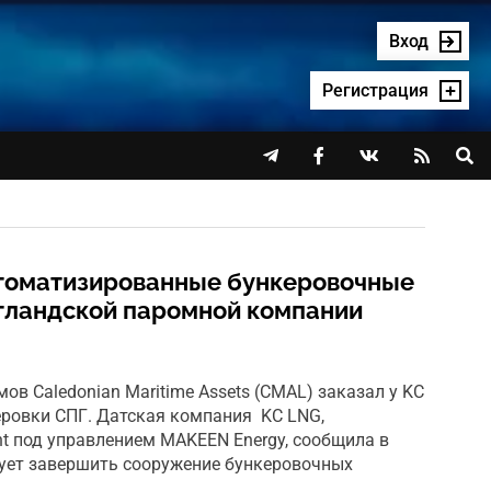
Вход
Регистрация




втоматизированные бункеровочные
тландской паромной компании
в Caledonian Maritime Assets (CMAL) заказал у KC
еровки СПГ. Датская компания KC LNG,
nt под управлением MAKEEN Energy, сообщила в
рует завершить сооружение бункеровочных