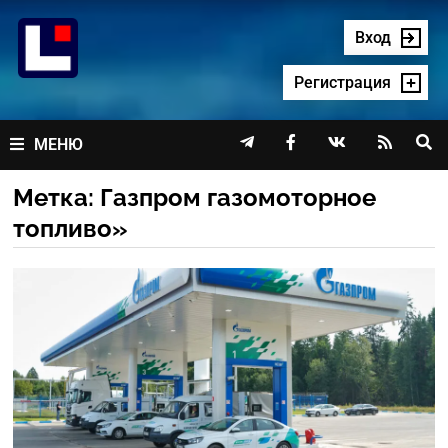
Перейти
к
Вход
содержимому
Регистрация




МЕНЮ
Метка:
Газпром газомоторное
топливо»