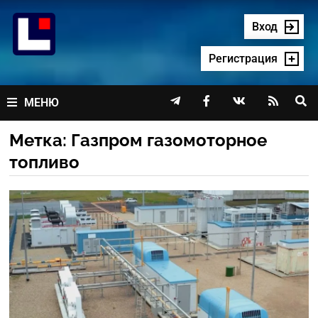
Перейти
к
Вход
содержимому
Регистрация




МЕНЮ
Метка:
Газпром газомоторное
топливо