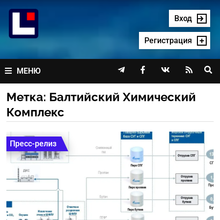
Перейти
к
Вход
содержимому
Регистрация




МЕНЮ
Метка:
Балтийский Химический
Комплекс
Пресс-релиз