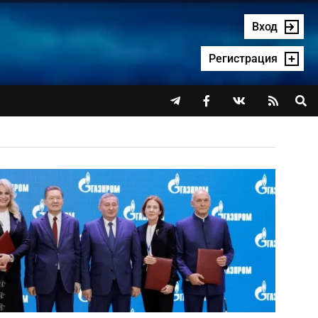
Вход
Регистрация



