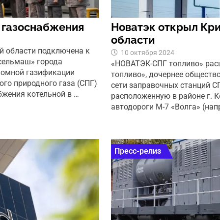
 газоснабжения
Новатэк открыл Кр
области
й области подключена к
10 октября 2024
сельмаш» города
«НОВАТЭК-СПГ топливо» рас
ономной газификации
топливо», дочернее обществ
го природного газа (СПГ)
сети заправочных станций С
бжения котельной в …
расположенную в районе г. К
автодороги М-7 «Волга» (нап
Пресс-релиз