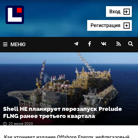
Перейти
к
Вход
содержимому
Регистрация




МЕНЮ
Shell НЕ планирует перезапуск Prelude
FLNG ранее третьего квартала
22 июня 2020
Как уточняет издание Offshore Energy, нефтегазовый