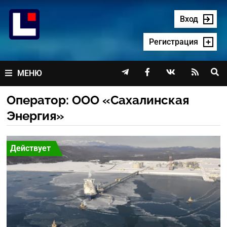
Перейти
к
Вход
содержимому
Регистрация




МЕНЮ
Оператор:
ООО «Сахалинская
Энергия»
Действует